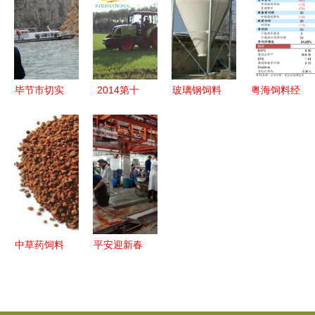
养育肥牛市
规、原料药
发产业新活
资规划研究
场与畜牧饲
停产、养猪
力，规模发
报告
料销售分析
巨头业绩创
展带动畜牧
新高
渔业饲料销
毕节市切实
2014第十
玻璃钢饲料
粤海饲料经
售
开展禁渔及
一届中国畜
罐 养殖场
营范围调整
渔业安全生
牧饲料科技
高效储料的
与公司章程
产督察工作
与经济高层
理想选择
修订分析
确保生产秩
论坛暨华东
序与生态保
南地区畜牧
护并举
饲料区域经
济发展战略
中草药饲料
平安迎新春
对话第二轮
绿色养殖新
质量守底线
通知 聚焦
未来的黄金
——禅城区
畜牧渔业饲
航道
农林渔业局