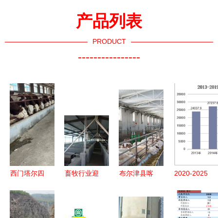
产品列表
PRODUCT
----------------
西门塔尔四
畜牧行业迎
布尔津县喀
2020-2025
代母牛价格
来多重利好
纳斯生态畜
年中国饲料
走势 三百
与挑战 饲
牧科技园
行业发展趋
至四百斤散
料添加剂新
科技赋能激
势预测及投