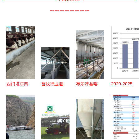
----------------
西门塔尔四
畜牧行业迎
布尔津县喀
2020-2025
代母牛价格
来多重利好
纳斯生态畜
年中国饲料
走势 三百
与挑战 饲
牧科技园
行业发展趋
至四百斤散
料添加剂新
科技赋能激
势预测及投
养育肥牛市
规、原料药
发产业新活
资规划研究
场与畜牧饲
停产、养猪
力，规模发
报告