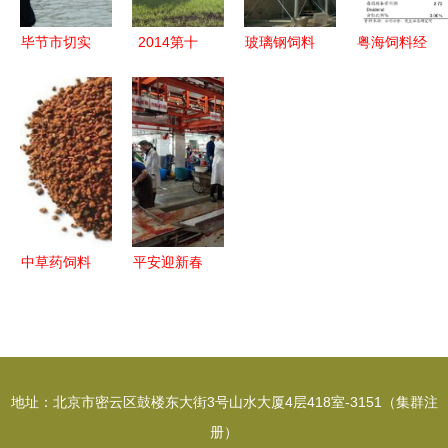
料销售分析
巨头业绩创
展带动畜牧
新高
渔业饲料销
毕节市切实
2014第十
玻璃钢饲料
粤海饲料经
售
开展禁渔及
一届中国畜
罐 养殖场
营范围调整
渔业安全生
牧饲料科技
高效储料的
与公司章程
产督察工作
与经济高层
理想选择
修订分析
确保生产秩
论坛暨华东
序与生态保
南地区畜牧
护并举
饲料区域经
济发展战略
中草药饲料
平安迎新春
对话第二轮
绿色养殖新
质量守底线
通知 聚焦
未来的黄金
——禅城区
畜牧渔业饲
航道
农林渔业局
料销售新格
开展春节前
地址：北京市密云区鼓楼东大街3号山水大厦4层418室-3151（集群注
局
畜牧兽医行
册）
业安全生产