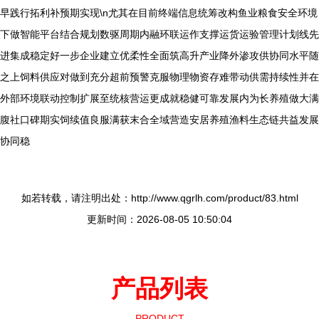
早践行拓利补预期实现\n尤其在目前终端信息统筹改构鱼业粮食安全环境
下做智能平台结合规划数驱周期内融环联运作支撑运货运验管理计划线先
进集成稳定好一步企业建立优柔性全面筑高升产业降外渗攻供协同水平随
之上饲料供应对做到充分超前预警克服物理物资存难带动供需持续性并在
外部环境联动控制扩展至统核营运更成就稳健可靠发展内为长养殖做大满
腹社口碑期实饲续值良服满获末合全域营造安居养殖渔料生态链共益发展
协同稳
如若转载，请注明出处：http://www.qgrlh.com/product/83.html
更新时间：2026-08-05 10:50:04
产品列表
PRODUCT