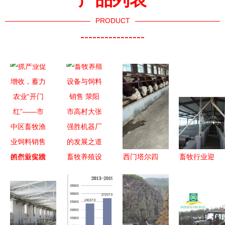
PRODUCT
----------------
抓产业促增
畜牧养殖设
西门塔尔四
畜牧行业迎
收，蓄力农
备与饲料销
代母牛价格
来多重利好
业“开门
售 荥阳市
走势 三百
与挑战 饲
红”——市
高村大张强
至四百斤散
料添加剂新
中区畜牧渔
胜机器厂的
养育肥牛市
规、原料药