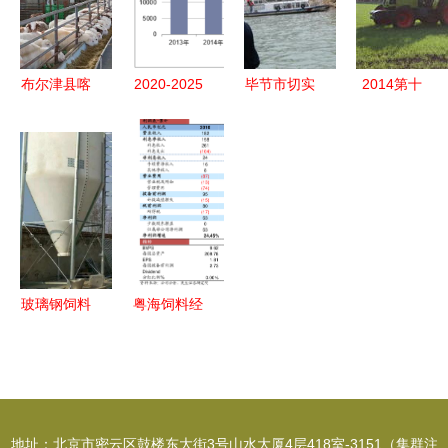
业饲料销售
发展之道
场与畜牧饲
停产、养猪
的创新实践
料销售分析
巨头业绩创
新高
布尔津县喀
2020-2025
毕节市切实
2014第十
纳斯生态畜
年中国饲料
开展禁渔及
一届中国畜
牧科技园
行业发展趋
渔业安全生
牧饲料科技
科技赋能激
势预测及投
产督察工作
与经济高层
发产业新活
资规划研究
确保生产秩
论坛暨华东
力，规模发
报告
序与生态保
南地区畜牧
展带动畜牧
护并举
饲料区域经
渔业饲料销
济发展战略
玻璃钢饲料
粤海饲料经
售
对话第二轮
罐 养殖场
营范围调整
通知 聚焦
高效储料的
与公司章程
畜牧渔业饲
理想选择
修订分析
料销售新格
地址：北京市密云区鼓楼东大街3号山水大厦4层418室-3151（集群注
局