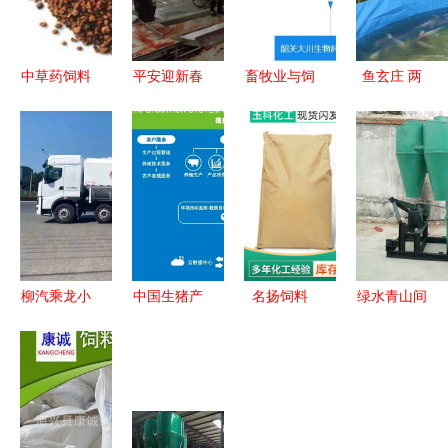
中草药饲料
平安迎新春
畜牧业与饲
鱼玄庄 两
绿色养殖新
质量守底线
料销售 现
岸科农联手
未来的黄金
——禅城区
状、挑战与
助力乡村振
航道
农林渔业局
未来机遇
兴 畜牧渔
开展春节前
业饲料销售
畜牧兽医行
新篇章
业安全生产
暨食品质量
柳汽乘龙小
中国生猪产
名扬饲料
绿水青山间
安全检查
三轴饲料车
业企业数字
专业助推畜
的畜牧养殖
畜牧渔业饲
化发展加速
牧渔业饲料
利器 秸秆
料销售的理
牧原、温
销售升级
稻草粉碎机
想选择
氏、正邦、
与花生秧饲
新希望积极
料粉碎机的