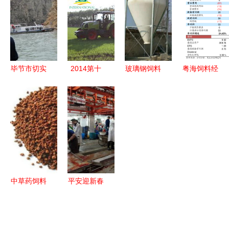
至四百斤散
料添加剂新
科技赋能激
势预测及投
养育肥牛市
规、原料药
发产业新活
资规划研究
场与畜牧饲
停产、养猪
力，规模发
报告
料销售分析
巨头业绩创
展带动畜牧
新高
渔业饲料销
毕节市切实
2014第十
玻璃钢饲料
粤海饲料经
售
开展禁渔及
一届中国畜
罐 养殖场
营范围调整
渔业安全生
牧饲料科技
高效储料的
与公司章程
产督察工作
与经济高层
理想选择
修订分析
确保生产秩
论坛暨华东
序与生态保
南地区畜牧
护并举
饲料区域经
济发展战略
中草药饲料
平安迎新春
对话第二轮
绿色养殖新
质量守底线
通知 聚焦
未来的黄金
——禅城区
畜牧渔业饲
航道
农林渔业局