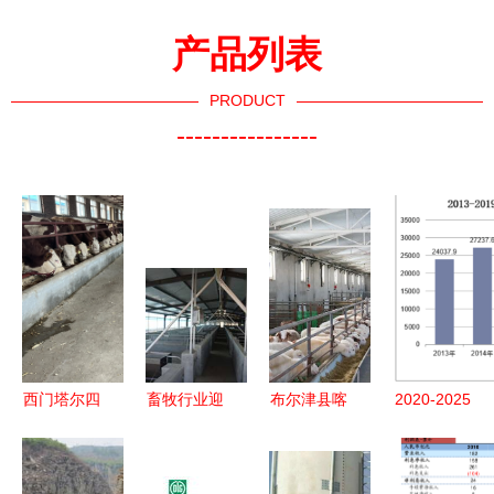
产品列表
PRODUCT
----------------
西门塔尔四
畜牧行业迎
布尔津县喀
2020-2025
代母牛价格
来多重利好
纳斯生态畜
年中国饲料
走势 三百
与挑战 饲
牧科技园
行业发展趋