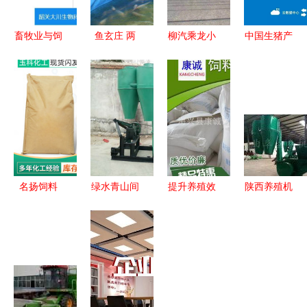
畜牧业与饲
鱼玄庄 两
柳汽乘龙小
中国生猪产
料销售 现
岸科农联手
三轴饲料车
业企业数字
状、挑战与
助力乡村振
畜牧渔业饲
化发展加速
未来机遇
兴 畜牧渔
料销售的理
牧原、温
业饲料销售
想选择
氏、正邦、
新篇章
新希望积极
布局
名扬饲料
绿水青山间
提升养殖效
陕西养殖机
专业助推畜
的畜牧养殖
益的关键
械 夯实畜
牧渔业饲料
利器 秸秆
大量现货精
牧升级
销售升级
稻草粉碎机
致饲料盐助
的“装备基
与花生秧饲
力动物健康
石”——从
料粉碎机的
生长
饲料搅拌机